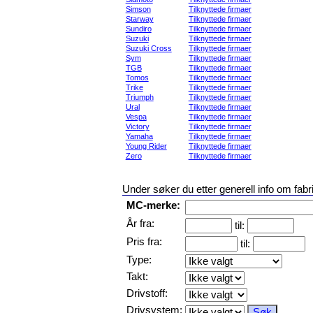
Simson
Tilknyttede firmaer
Starway
Tilknyttede firmaer
Sundiro
Tilknyttede firmaer
Suzuki
Tilknyttede firmaer
Suzuki Cross
Tilknyttede firmaer
Sym
Tilknyttede firmaer
TGB
Tilknyttede firmaer
Tomos
Tilknyttede firmaer
Trike
Tilknyttede firmaer
Triumph
Tilknyttede firmaer
Ural
Tilknyttede firmaer
Vespa
Tilknyttede firmaer
Victory
Tilknyttede firmaer
Yamaha
Tilknyttede firmaer
Young Rider
Tilknyttede firmaer
Zero
Tilknyttede firmaer
Under søker du etter generell info om fabr
MC-merke:
År fra:
til:
Pris fra:
til:
Type:
Takt:
Drivstoff:
Drivsystem: