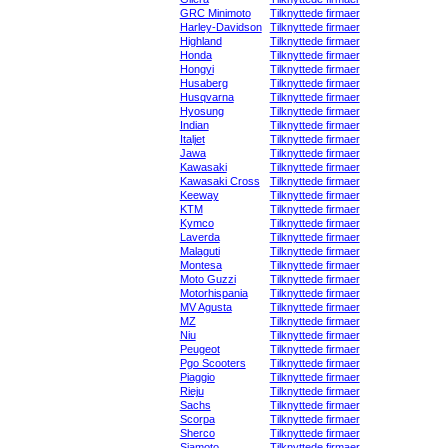
GRC Minimoto
Tilknyttede firmaer
Harley-Davidson
Tilknyttede firmaer
Highland
Tilknyttede firmaer
Honda
Tilknyttede firmaer
Hongyi
Tilknyttede firmaer
Husaberg
Tilknyttede firmaer
Husqvarna
Tilknyttede firmaer
Hyosung
Tilknyttede firmaer
Indian
Tilknyttede firmaer
Italjet
Tilknyttede firmaer
Jawa
Tilknyttede firmaer
Kawasaki
Tilknyttede firmaer
Kawasaki Cross
Tilknyttede firmaer
Keeway
Tilknyttede firmaer
KTM
Tilknyttede firmaer
Kymco
Tilknyttede firmaer
Laverda
Tilknyttede firmaer
Malaguti
Tilknyttede firmaer
Montesa
Tilknyttede firmaer
Moto Guzzi
Tilknyttede firmaer
Motorhispania
Tilknyttede firmaer
MV Agusta
Tilknyttede firmaer
MZ
Tilknyttede firmaer
Niu
Tilknyttede firmaer
Peugeot
Tilknyttede firmaer
Pgo Scooters
Tilknyttede firmaer
Piaggio
Tilknyttede firmaer
Rieju
Tilknyttede firmaer
Sachs
Tilknyttede firmaer
Scorpa
Tilknyttede firmaer
Sherco
Tilknyttede firmaer
Siamoto
Tilknyttede firmaer