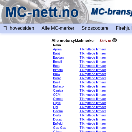
Til hovedsiden
Alle MC-merker
Snøscootere
Firehju
Alle motorsykkelmerker
Skriv ut
Navn
Aprilia
Tilknyttede firmaer
Bajaj
Tilknyttede firmaer
Baotian
Tilknyttede firmaer
Benelli
Tilknyttede firmaer
Beta
Tilknyttede firmaer
Bimota
Tilknyttede firmaer
Bmw
Tilknyttede firmaer
Borile
Tilknyttede firmaer
Buell
Tilknyttede firmaer
Bultaco
Tilknyttede firmaer
Cagiva
Tilknyttede firmaer
CCM
Tilknyttede firmaer
Cfmoto
Tilknyttede firmaer
Clipic
Tilknyttede firmaer
Cpi
Tilknyttede firmaer
Daelim
Tilknyttede firmaer
Derbi
Tilknyttede firmaer
Ducati
Tilknyttede firmaer
Enfield
Tilknyttede firmaer
Gas Gas
Tilknyttede firmaer
Gilera
Tilknyttede firmaer