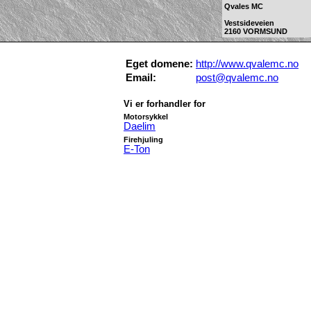
Qvales MC
Vestsideveien
2160 VORMSUND
Eget domene:
http://www.qvalemc.no
Email:
post@qvalemc.no
Vi er forhandler for
Motorsykkel
Daelim
Firehjuling
E-Ton