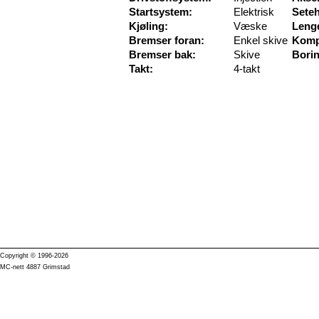
Startsystem:
Elektrisk
Sete
Kjøling:
Væske
Leng
Bremser foran:
Enkel skive
Komp
Bremser bak:
Skive
Borin
Takt:
4-takt
Copyright © 1996-2026
MC-nett 4887 Grimstad