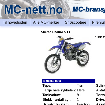
Til hovedsiden
Alle MC-merker
Snøscootere
Firehju
Sherco Enduro 5,1 i
Klikk f
Tekniske data
Type:
Trail
Sylin
Farge hele sykkelen:
Flere
Antall
Tankvolum:
9 L
Tørrv
Blokk - antall syl.:
1
Driv
Drivstoffsystem:
Injection
Akse