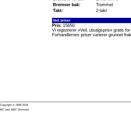
Bremser bak:
Trommel
Takt:
2-takt
Veil. priser
Pris:
15650
Vi registrerer «Veil. utsalgspris» gratis f
Forhandlernes priser varierer grunnet frak
Copyright © 1996-2026
MC-nett 4887 Grimstad