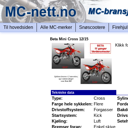
Til hovedsiden
Alle MC-merker
Snøscootere
Firehju
Beta Mini Cross 12/15
Klikk f
Tekniske data
Type:
Cross
Sylin
Farge hele sykkelen:
Flere
Ford
Drivstoffsystem:
Forgasser
Bakd
Startsystem:
Kick
Driv
Kjøling:
Luft
Sete
Bremser foran:
Enkel skive