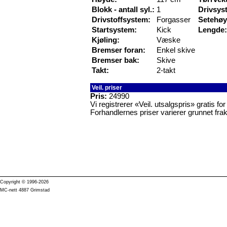
Blokk - antall syl.:
1
Drivsys
Drivstoffsystem:
Forgasser
Setehøy
Startsystem:
Kick
Lengde:
Kjøling:
Væske
Bremser foran:
Enkel skive
Bremser bak:
Skive
Takt:
2-takt
Veil. priser
Pris:
24990
Vi registrerer «Veil. utsalgspris» gratis f
Forhandlernes priser varierer grunnet frak
Copyright © 1996-2026
MC-nett 4887 Grimstad