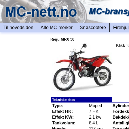
Til hovedsiden
Alle MC-merker
Snøscootere
Firehju
Rieju MRX 50
Klikk f
Tekniske data
Type:
Moped
Sylinde
Effekt HK:
7 HK
Fordekk
Effekt KW:
2,1 kw
Bakdekk
Tankvolum:
8,4 L
Antall gi
Høyde:
117 cm
Tørrvekt