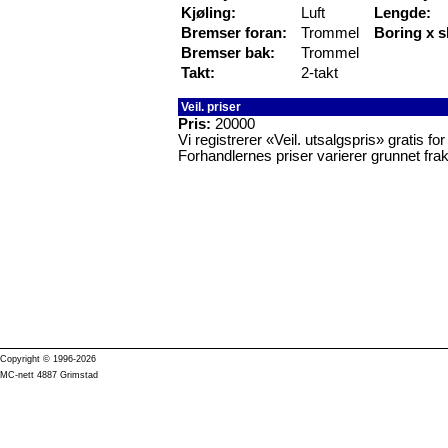
Kjøling:
Luft
Lengde:
Bremser foran:
Trommel
Boring x s
Bremser bak:
Trommel
Takt:
2-takt
Veil. priser
Pris:
20000
Vi registrerer «Veil. utsalgspris» gratis f
Forhandlernes priser varierer grunnet frak
Copyright © 1996-2026
MC-nett 4887 Grimstad