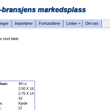
linger
Importører
Forhandlere
Linker
Om oss
or stort bilde
olum:
49 cc
2,50 X 16
2,75 X 14
42
m:
Kjede
:
57