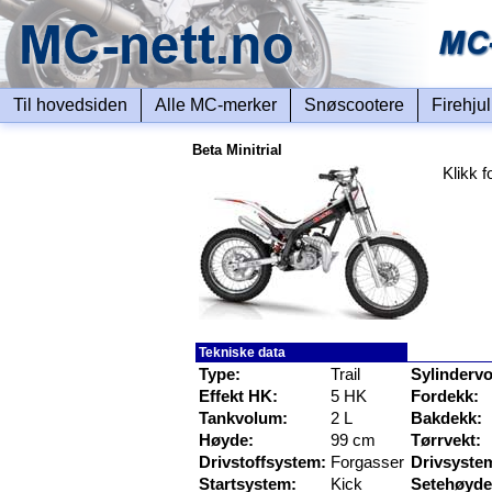
Til hovedsiden
Alle MC-merker
Snøscootere
Firehju
Beta Minitrial
Klikk f
Tekniske data
Type:
Trail
Sylinderv
Effekt HK:
5 HK
Fordekk:
Tankvolum:
2 L
Bakdekk:
Høyde:
99 cm
Tørrvekt:
Drivstoffsystem:
Forgasser
Drivsyste
Startsystem:
Kick
Setehøyde