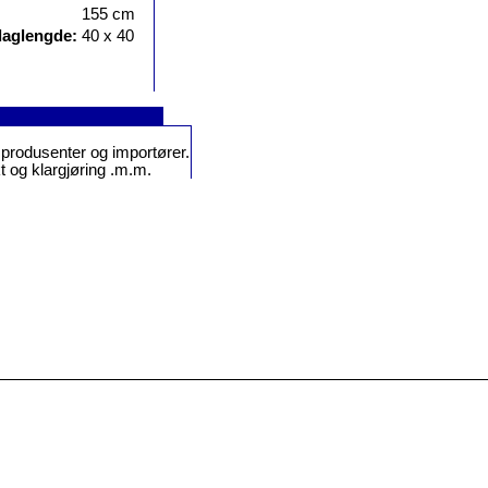
155 cm
laglengde:
40 x 40
or produsenter og importører.
t og klargjøring .m.m.