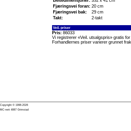
Beltedimensjoner:
392 x 41 cm
Fjæringsvei foran:
20 cm
Fjæringsvei bak:
29 cm
Takt:
2-takt
Veil. priser
Pris:
86033
Vi registrerer «Veil. utsalgspris» gratis f
Forhandlernes priser varierer grunnet frak
Copyright © 1996-2026
MC-nett 4887 Grimstad