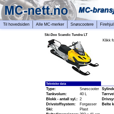
Til hovedsiden
Alle MC-merker
Snøscootere
Firehju
Ski-Doo Scandic Tundra LT
Klikk f
Tekniske data
Type:
Snøscooter
Sylind
Tankvolum:
40 L
Tørrve
Blokk - antall syl.:
2
Drivsy
Drivstoffsystem:
Forgasser
Belte 
Ski:
Plast