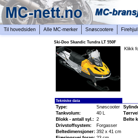
Til hovedsiden
Alle MC-merker
Snøscootere
Firehju
Ski-Doo Skandic Tundra LT 550F
Klikk f
Tekniske data
Type:
Snøscooter
Sylind
Tankvolum:
40 L
Tørrve
Blokk - antall syl.:
2
Belte 
Drivstoffsystem:
Forgasser
Beltedimensjoner:
392 x 41 cm
Fjæringsvei foran:
23 cm