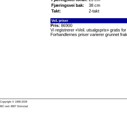
Fjæringsvei bak:
38 cm
Takt:
2-takt
Veil. priser
Pris:
86900
Vi registrerer «Veil. utsalgspris» gratis f
Forhandlernes priser varierer grunnet frak
Copyright © 1996-2026
MC-nett 4887 Grimstad