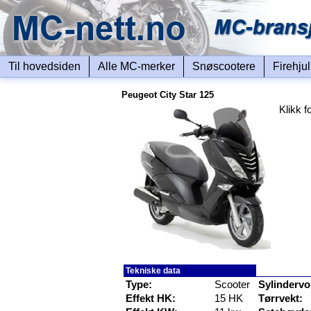
Til hovedsiden
Alle MC-merker
Snøscootere
Firehju
Peugeot City Star 125
Klikk fo
Tekniske data
Type:
Scooter
Sylindervo
Effekt HK:
15 HK
Tørrvekt: