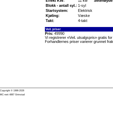
Effekt KW:
11 kw
Setehøyde
Blokk - antall syl.:
1-syl
Startsystem:
Elektrisk
Kjøling:
Væske
Takt:
4-takt
Veil. priser
Pris:
49990
Vi registrerer «Veil. utsalgspris» gratis f
Forhandlernes priser varierer grunnet frak
Copyright © 1996-2026
MC-nett 4887 Grimstad