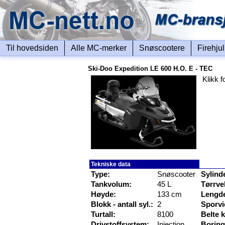
Til hovedsiden
Alle MC-merker
Snøscootere
Firehju
Ski-Doo Expedition LE 600 H.O. E - TEC
Klikk f
Tekniske data
Type:
Snøscooter
Sylind
Tankvolum:
45 L
Tørrve
Høyde:
133 cm
Lengd
Blokk - antall syl.:
2
Sporvi
Turtall:
8100
Belte 
Drivstoffsystem:
Injection
Boring