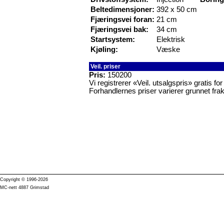
Beltedimensjoner:
392 x 50 cm
Fjæringsvei foran:
21 cm
Fjæringsvei bak:
34 cm
Startsystem:
Elektrisk
Kjøling:
Væske
Veil. priser
Pris:
150200
Vi registrerer «Veil. utsalgspris» gratis f
Forhandlernes priser varierer grunnet frak
Copyright © 1996-2026
MC-nett 4887 Grimstad