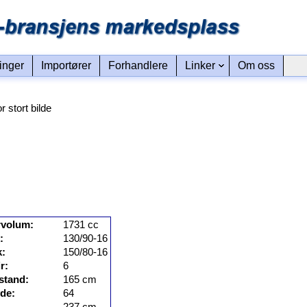
linger
Importører
Forhandlere
Linker
Om oss
or stort bilde
rvolum:
1731 cc
:
130/90-16
:
150/80-16
r:
6
stand:
165 cm
de:
64
237 cm