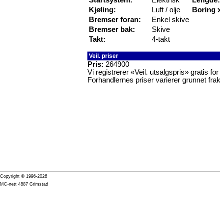
Kjøling:
Luft / olje
Boring 
Bremser foran:
Enkel skive
Bremser bak:
Skive
Takt:
4-takt
Veil. priser
Pris:
264900
Vi registrerer «Veil. utsalgspris» gratis f
Forhandlernes priser varierer grunnet frak
Copyright © 1996-2026
MC-nett 4887 Grimstad