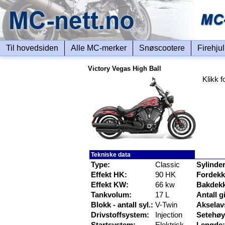
Til hovedsiden
Alle MC-merker
Snøscootere
Firehju
Victory Vegas High Ball
Klikk f
Tekniske data
Type:
Classic
Sylinde
Effekt HK:
90 HK
Fordekk
Effekt KW:
66 kw
Bakdekk
Tankvolum:
17 L
Antall gi
Blokk - antall syl.:
V-Twin
Akselav
Drivstoffsystem:
Injection
Setehøy
Startsystem:
Elektrisk
Lengde: