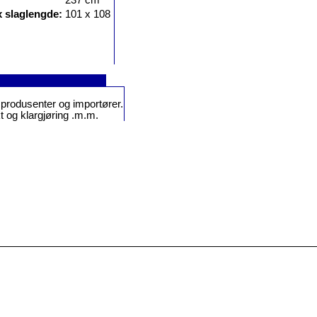
x slaglengde:
101 x 108
or produsenter og importører.
t og klargjøring .m.m.