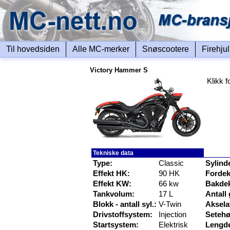
Til hovedsiden
Alle MC-merker
Snøscootere
Firehju
Victory Hammer S
Klikk f
Tekniske data
Type:
Classic
Sylind
Effekt HK:
90 HK
Fordek
Effekt KW:
66 kw
Bakde
Tankvolum:
17 L
Antall 
Blokk - antall syl.:
V-Twin
Aksela
Drivstoffsystem:
Injection
Setehø
Startsystem:
Elektrisk
Lengd