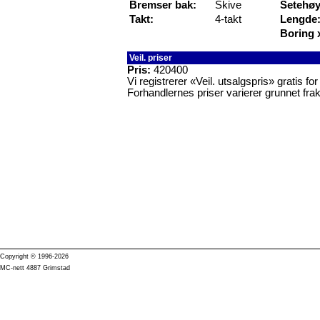
Bremser bak:
Skive
Setehøy
Takt:
4-takt
Lengde
Boring 
Veil. priser
Pris:
420400
Vi registrerer «Veil. utsalgspris» gratis f
Forhandlernes priser varierer grunnet frak
Copyright © 1996-2026
MC-nett 4887 Grimstad