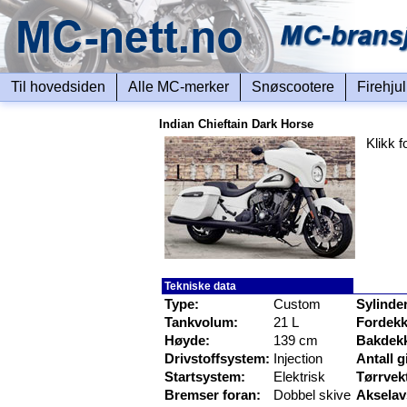
Til hovedsiden
Alle MC-merker
Snøscootere
Firehju
Indian Chieftain Dark Horse
Klikk f
Tekniske data
Type:
Custom
Sylinde
Tankvolum:
21 L
Fordekk
Høyde:
139 cm
Bakdek
Drivstoffsystem:
Injection
Antall g
Startsystem:
Elektrisk
Tørrvek
Bremser foran:
Dobbel skive
Akselav