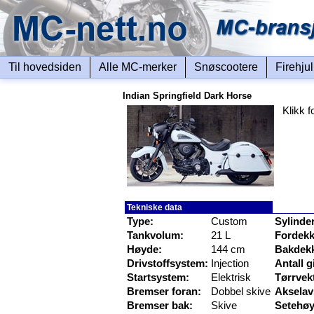
Til hovedsiden
Alle MC-merker
Snøscootere
Firehju
Indian Springfield Dark Horse
Klikk f
Tekniske data
Type:
Custom
Sylinde
Tankvolum:
21 L
Fordekk
Høyde:
144 cm
Bakdek
Drivstoffsystem:
Injection
Antall g
Startsystem:
Elektrisk
Tørrvek
Bremser foran:
Dobbel skive
Akselav
Bremser bak:
Skive
Setehøy