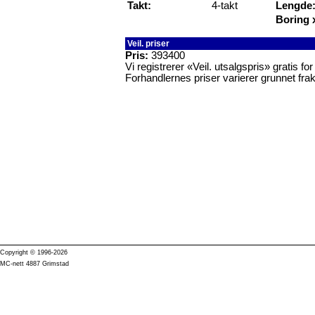
Takt:
4-takt
Lengde
Boring 
Veil. priser
Pris:
393400
Vi registrerer «Veil. utsalgspris» gratis f
Forhandlernes priser varierer grunnet frak
Copyright © 1996-2026
MC-nett 4887 Grimstad